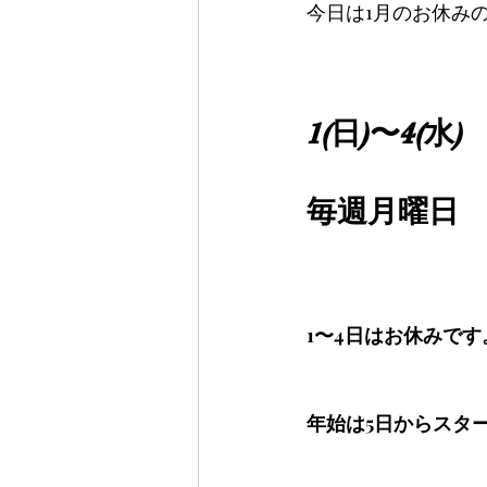
今日は1月のお休み
1(日)〜4(水)
毎週月曜日
1〜4日はお休みです
年始は5日からスター