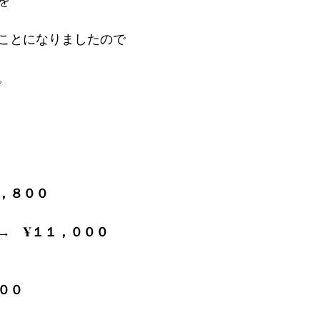
ことになりましたので
。
，８００
→　¥１１，０００
００