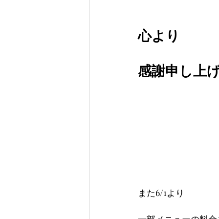
心より
感謝申し上
また6/1より
一部メニューの料金