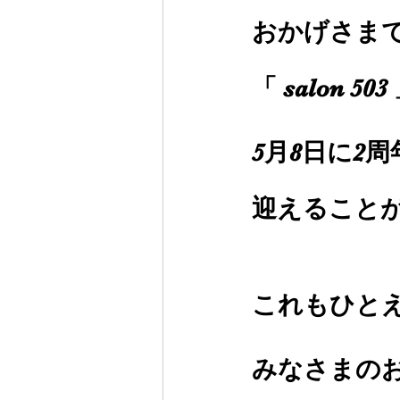
おかげさま
「 salon 50
5月8日に2周
迎えること
これもひと
みなさまの