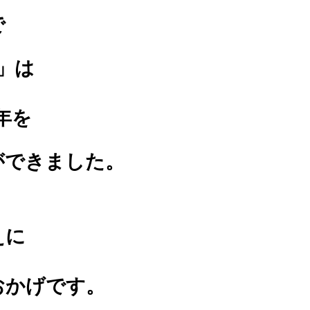
で
3 」は
年を
ができました。
えに
おかげです。