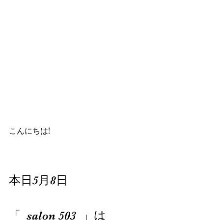
こんにちは!
本日5月8日
「  salon 503  」は