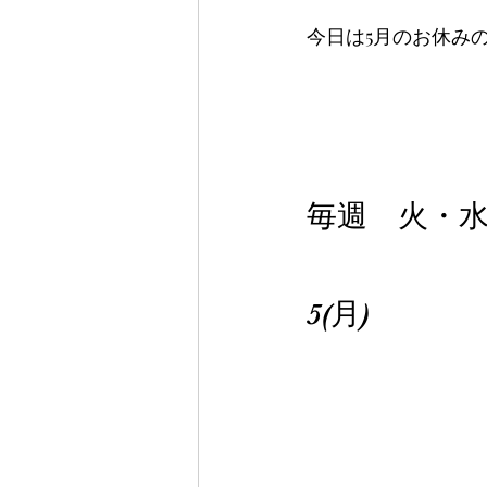
今日は5月のお休み
毎週　火・
5(月)