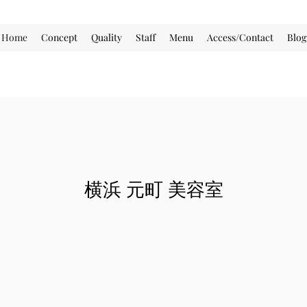
Home
Concept
Quality
Staff
Menu
Access/Contact
Blog
​横浜 元町 美容室